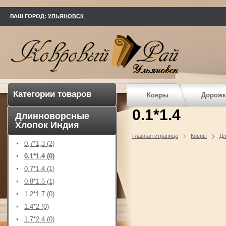
kovry73.ru
ВАШ ГОРОД:
УЛЬЯНОВСК
Категории товаров
Ковры
Дорожк
0.1*1.4
Длинноворсные
Хлопок Индия
Главная страница
Ковры
Дл
0,7*1,3 (2)
0.1*1.4 (0)
0.7*1.4 (1)
0.8*1.5 (1)
1.2*1.7 (0)
1.4*2 (0)
1.7*2.4 (0)