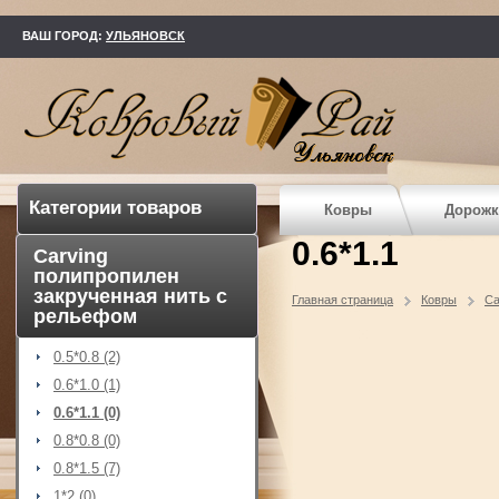
kovry73.ru
ВАШ ГОРОД:
УЛЬЯНОВСК
Категории товаров
Ковры
Дорожк
0.6*1.1
Carving
полипропилен
закрученная нить с
Главная страница
Ковры
Ca
рельефом
0.5*0.8 (2)
0.6*1.0 (1)
0.6*1.1 (0)
0.8*0.8 (0)
0.8*1.5 (7)
1*2 (0)