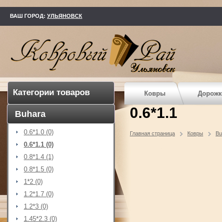
kovry73.ru
ВАШ ГОРОД:
УЛЬЯНОВСК
Категории товаров
Ковры
Дорожк
0.6*1.1
Buhara
0.6*1.0 (0)
Главная страница
Ковры
Bu
0.6*1.1 (0)
0.8*1.4 (1)
0.8*1.5 (0)
1*2 (0)
1.2*1.7 (0)
1.2*3 (0)
1.45*2.3 (0)