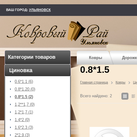
kovry73.ru
ВАШ ГОРОД:
УЛЬЯНОВСК
Категории товаров
Ковры
Дорожк
0.8*1.5
Циновка
0.6*1.1 (6)
Главная страница
Ковры
Ци
0.8*1.20 (0)
Всего найдено: 2
0.8*1.5 (2)
1,2**1,7 (0)
1,2*1,7 (1)
1.4*2 (0)
1.6*2.3 (3)
2*2.9 (3)