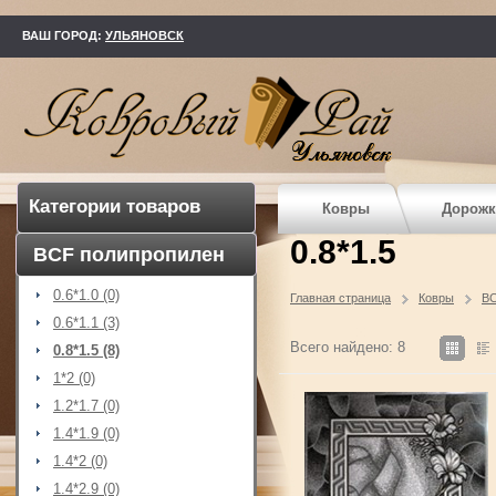
kovry73.ru
ВАШ ГОРОД:
УЛЬЯНОВСК
Категории товаров
Ковры
Дорожк
0.8*1.5
BCF полипропилен
0.6*1.0 (0)
Главная страница
Ковры
BC
0.6*1.1 (3)
Всего найдено: 8
0.8*1.5 (8)
1*2 (0)
1.2*1.7 (0)
1.4*1.9 (0)
1.4*2 (0)
1.4*2.9 (0)