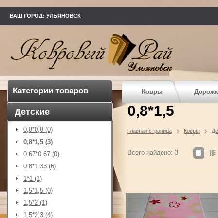
kovry73.ru
ВАШ ГОРОД:
УЛЬЯНОВСК
Категории товаров
Ковры
Дорожк
0,8*1,5
Детские
0,8*0,8 (0)
Главная страница
Ковры
Де
0,8*1,5 (3)
Всего найдено: 3
0.67*0.67 (0)
0.8*1.33 (6)
1*1 (1)
1,5*1,5 (0)
1,5*2 (1)
1,5*2,3 (4)