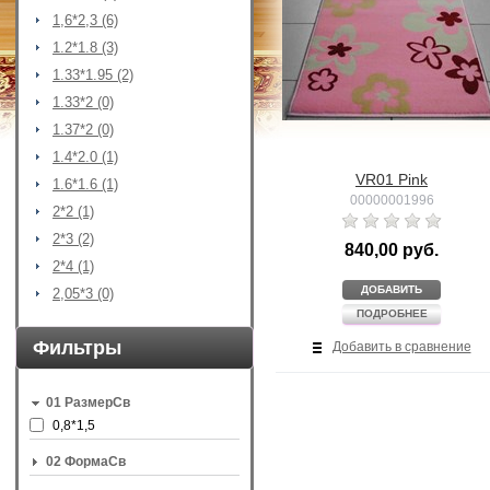
1,6*2,3 (6)
1.2*1.8 (3)
1.33*1.95 (2)
1.33*2 (0)
1.37*2 (0)
1.4*2.0 (1)
VR01 Pink
1.6*1.6 (1)
00000001996
2*2 (1)
2*3 (2)
840,00 руб.
2*4 (1)
ДОБАВИТЬ
2,05*3 (0)
ПОДРОБНЕЕ
Фильтры
Добавить в сравнение
01 РазмерСв
0,8*1,5
02 ФормаСв