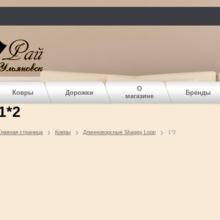
О
Ковры
Дорожки
Бренды
магазине
1*2
Главная страница
Ковры
Длинноворсные Shaggy Loop
1*2