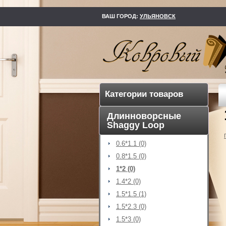
kovry73.ru
ВАШ ГОРОД:
УЛЬЯНОВСК
Категории товаров
Длинноворсные
Shaggy Loop
0.6*1.1 (0)
0.8*1.5 (0)
1*2 (0)
1.4*2 (0)
1.5*1.5 (1)
1.5*2.3 (0)
1.5*3 (0)