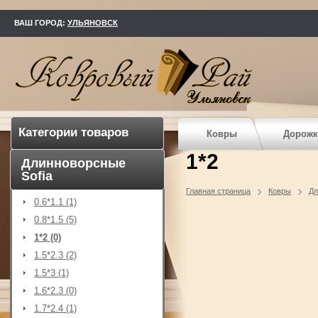
kovry73.ru
ВАШ ГОРОД:
УЛЬЯНОВСК
Категории товаров
Ковры
Дорожк
1*2
Длинноворсные
Sofia
Главная страница
Ковры
Дл
0.6*1.1 (1)
0.8*1.5 (5)
1*2 (0)
1.5*2.3 (2)
1.5*3 (1)
1.6*2.3 (0)
1.7*2.4 (1)