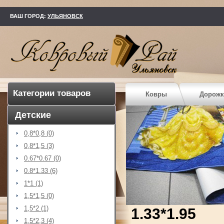
kovry73.ru
ВАШ ГОРОД:
УЛЬЯНОВСК
Категории товаров
Ковры
Дорожк
Детские
0,8*0,8 (0)
0,8*1,5 (3)
0.67*0.67 (0)
0.8*1.33 (6)
1*1 (1)
1,5*1,5 (0)
1,5*2 (1)
1.33*1.95
1,5*2,3 (4)