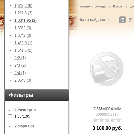
1,6*2,3 (6)
Главная страница
Ковры
Де
1.2*1.8 (3)
Всего найдено: 2
1.33*1.95 (2)
1.33*2 (0)
1.37*2 (0)
1.4*2.0 (1)
1.6*1.6 (1)
2*2 (1)
2*3 (2)
2*4 (1)
2,05*3 (0)
Фильтры
D3MM004 Mix
01 РазмерСв
00000002316
1.33*1.95
02 ФормаСв
3 100,00 руб.