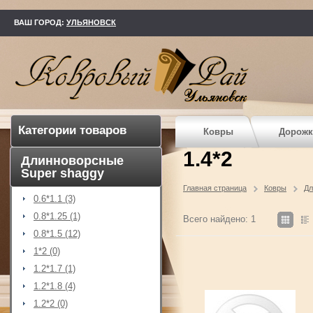
kovry73.ru
ВАШ ГОРОД:
УЛЬЯНОВСК
Категории товаров
Ковры
Дорожк
1.4*2
Длинноворсные
Super shaggy
Главная страница
Ковры
Дл
0.6*1.1 (3)
0.8*1.25 (1)
Всего найдено: 1
0.8*1.5 (12)
1*2 (0)
1.2*1.7 (1)
1.2*1.8 (4)
1.2*2 (0)