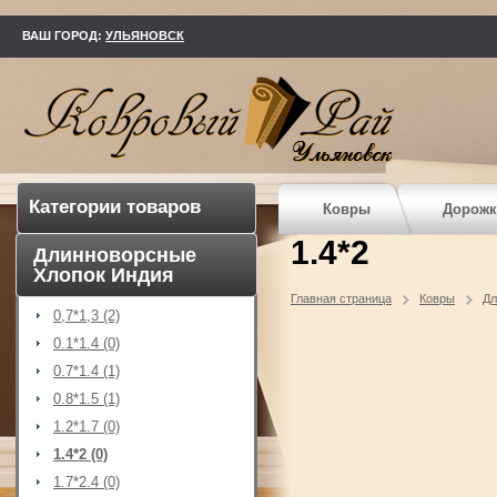
kovry73.ru
ВАШ ГОРОД:
УЛЬЯНОВСК
Категории товаров
Ковры
Дорожк
1.4*2
Длинноворсные
Хлопок Индия
Главная страница
Ковры
Дл
0,7*1,3 (2)
0.1*1.4 (0)
0.7*1.4 (1)
0.8*1.5 (1)
1.2*1.7 (0)
1.4*2 (0)
1.7*2.4 (0)