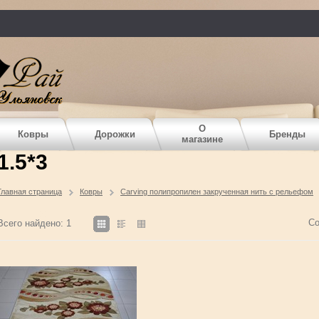
О
Ковры
Дорожки
Бренды
магазине
1.5*3
Главная страница
Ковры
Carving полипропилен закрученная нить с рельефом
Со
Всего найдено: 1