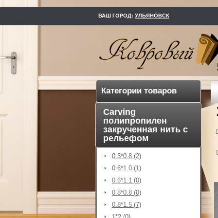
kovry73.ru
ВАШ ГОРОД:
УЛЬЯНОВСК
Категории товаров
Carving
полипропилен
закрученная нить с
рельефом
0.5*0.8 (2)
0.6*1.0 (1)
0.6*1.1 (0)
0.8*0.8 (0)
0.8*1.5 (7)
1*2 (0)