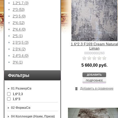
1.2*1.7 (3)
2*3 (53)
2*3,5 (0)
2*4 (12)
2*4.4 (0)
2*5 (1)
2,5*3,5 (3)
1.6*2.3 F169 Cream Natural
Liman
2,5*4 (2)
00000000260
2.4*3.4 (0)
3*4 (1)
5 660,00 руб.
Фильтры
ДОБАВИТЬ
ПОДРОБНЕЕ
Добавить в сравнение
01 РазмерСв
1,6*2,3
1,6*3
02 ФормаСв
04 Коллекция (Наим, Призв)