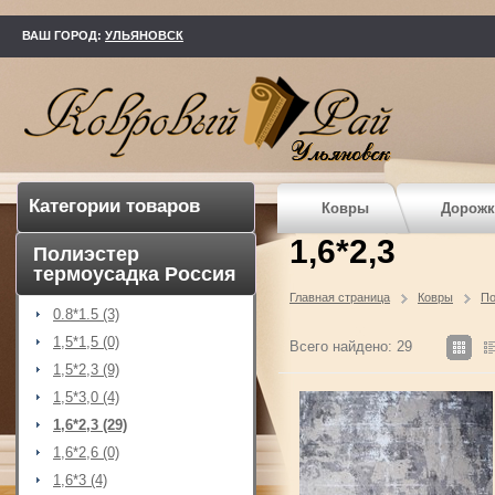
kovry73.ru
ВАШ ГОРОД:
УЛЬЯНОВСК
Категории товаров
Ковры
Дорожк
1,6*2,3
Полиэстер
термоусадка Россия
Главная страница
Ковры
По
0.8*1.5 (3)
1,5*1,5 (0)
Всего найдено: 29
1,5*2,3 (9)
1,5*3,0 (4)
1,6*2,3 (29)
1,6*2,6 (0)
1,6*3 (4)