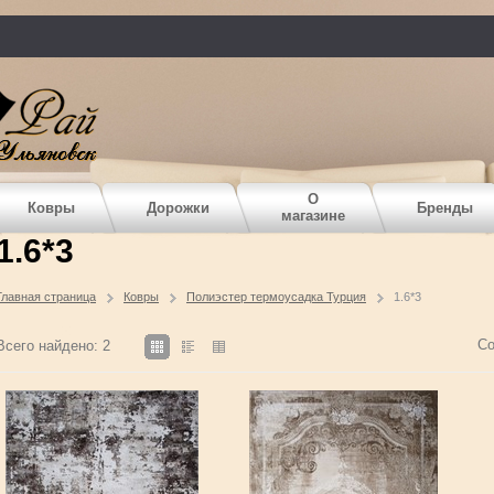
О
Ковры
Дорожки
Бренды
магазине
1.6*3
Главная страница
Ковры
Полиэстер термоусадка Турция
1.6*3
Со
Всего найдено: 2