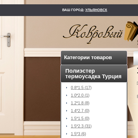
kovry73.ru
ВАШ ГОРОД:
УЛЬЯНОВСК
Категории товаров
Полиэстер
термоусадка Турция
0.8*1.5 (17)
1.0*2.0 (1)
1.2*1.8 (8)
1.4*2.7 (0)
1.5*1.5 (0)
1.5*2.3 (31)
1.5*3 (6)