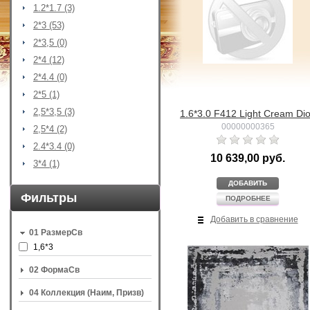
1.2*1.7 (3)
2*3 (53)
2*3,5 (0)
2*4 (12)
2*4.4 (0)
2*5 (1)
2,5*3,5 (3)
1.6*3.0 F412 Light Cream Di
00000000365
2,5*4 (2)
2.4*3.4 (0)
10 639,00 руб.
3*4 (1)
ДОБАВИТЬ
Фильтры
ПОДРОБНЕЕ
Добавить в сравнение
01 РазмерСв
1,6*3
02 ФормаСв
04 Коллекция (Наим, Призв)