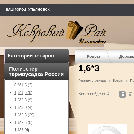
kovry73.ru
ВАШ ГОРОД:
УЛЬЯНОВСК
Категории товаров
Ковры
Дорожк
1,6*3
Полиэстер
термоусадка Россия
Главная страница
Ковры
По
0.8*1.5 (3)
1,5*1,5 (0)
Всего найдено: 4
1,5*2,3 (9)
1,5*3,0 (4)
1,6*2,3 (29)
1,6*2,6 (0)
1,6*3 (4)