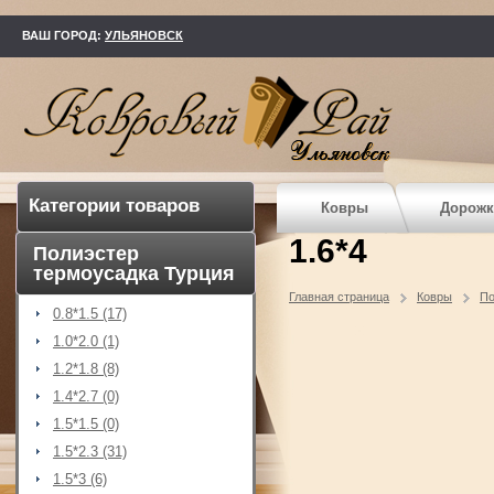
kovry73.ru
ВАШ ГОРОД:
УЛЬЯНОВСК
Категории товаров
Ковры
Дорожк
1.6*4
Полиэстер
термоусадка Турция
Главная страница
Ковры
По
0.8*1.5 (17)
1.0*2.0 (1)
1.2*1.8 (8)
1.4*2.7 (0)
1.5*1.5 (0)
1.5*2.3 (31)
1.5*3 (6)