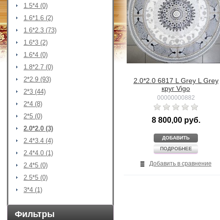
1.5*4 (0)
1.6*1.6 (2)
1.6*2.3 (73)
1.6*3 (2)
1.6*4 (0)
1.8*2.7 (0)
2*2.9 (93)
2.0*2.0 6817 L Grey L Grey
круг Vigo
2*3 (44)
00000000882
2*4 (8)
2*5 (0)
8 800,00 руб.
2.0*2.0 (3)
ДОБАВИТЬ
2.4*3.4 (4)
ПОДРОБНЕЕ
2.4*4.0 (1)
Добавить в сравнение
2.4*5 (0)
2.5*5 (0)
3*4 (1)
Фильтры