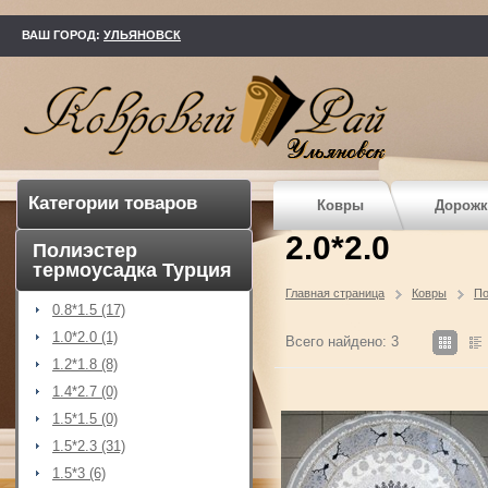
kovry73.ru
ВАШ ГОРОД:
УЛЬЯНОВСК
Категории товаров
Ковры
Дорожк
2.0*2.0
Полиэстер
термоусадка Турция
Главная страница
Ковры
По
0.8*1.5 (17)
1.0*2.0 (1)
Всего найдено: 3
1.2*1.8 (8)
1.4*2.7 (0)
1.5*1.5 (0)
1.5*2.3 (31)
1.5*3 (6)