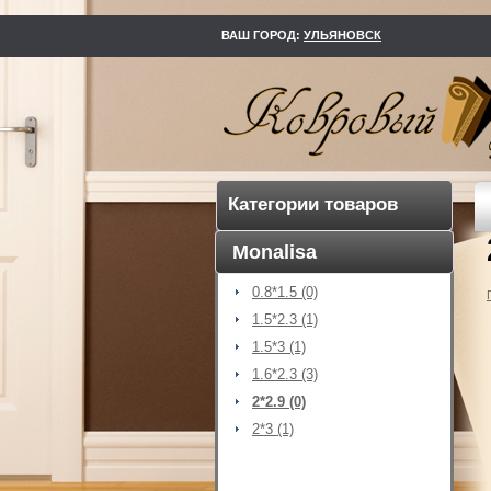
kovry73.ru
ВАШ ГОРОД:
УЛЬЯНОВСК
Категории товаров
Monalisa
0.8*1.5 (0)
1.5*2.3 (1)
1.5*3 (1)
1.6*2.3 (3)
2*2.9 (0)
2*3 (1)