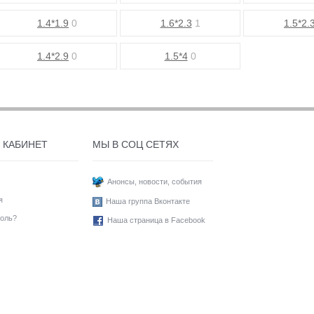
1.4*1.9
0
1.6*2.3
1
1.5*2.
1.4*2.9
0
1.5*4
0
 КАБИНЕТ
МЫ В СОЦ СЕТЯХ
Анонсы, новости, события
я
Наша группа Вконтакте
оль?
Наша страница в Facebook