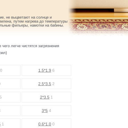
ие, не выцветают на солнце и
пилена, путем нагрева до температуры
альные фильеры, намотки на бабины.
е чего легче чистятся загрязнения
крил)
0
1.5*1.9
6
0
2.5*3.5
2
5
2*3.5
1
3
3*5
4
5
1
0.6*1.0
0