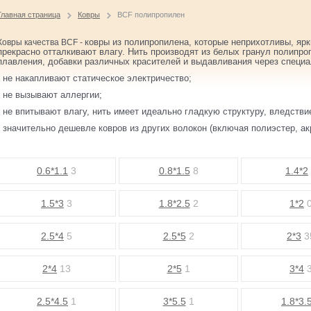
Главная страница
Ковры
BCF полипропилен
ковры из полипропилена, которые неприхотливы, ярк
Ковры качества ВСF -
прекрасно отталкивают влагу. Нить производят из белых гранул полипро
плавления, добавки различных красителей и выдавливания через специ
- не накапливают статическое электричество;
- не вызывают аллергии;
- не впитывают влагу, нить имеет идеально гладкую структуру, вледстви
- значительно дешевле ковров из других волокон (включая полиэстер, а
0.6*1.1
3
0.8*1.5
8
1.4*2
1.5*3
3
1.8*2.5
2
1*2
2.5*4
5
2.5*5
2
2*3
3
2*4
13
2*5
1
3*4
2.5*4.5
1
3*5.5
1
1.8*3.