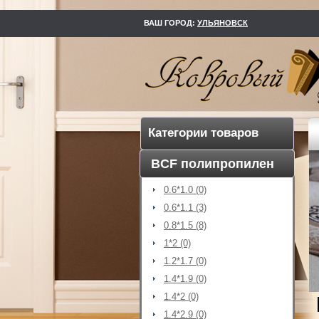
kovry73.ru
ВАШ ГОРОД:
УЛЬЯНОВСК
Категории товаров
BCF полипропилен
0.6*1.0 (0)
0.6*1.1 (3)
0.8*1.5 (8)
1*2 (0)
1.2*1.7 (0)
1.4*1.9 (0)
1.4*2 (0)
1.4*2.9 (0)