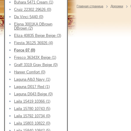
Buhara 5471 Cream (1)
Главная страница
Дорожки
Cruiz 22302 29626 (0)
Da Vinci 5440 (0)
Elena 3001KA DBrown
DBrown (2)
Eliza 40835 Beige Beige (3)
Fiesta 36125 36926 (4)
Force 07 (0)
Fresco 36343X Beige (1)
Graff 3319 Gray Beige (0)
Hareer Comfort (0)
Laguna Alb3 Navy (1)
Laguna D017 Red (1)
Laguna D043 Beige (0)
Laila 15419 10366 (1)
Laila 15780 10743 (5)
Laila 15792 10734 (0)
Laila 15803 10822 (0)
Laila 15840 10842 (5)