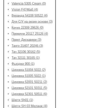
Valencia 5305 Cream (0)
Vision F4746a5 (4)
Веранда 54108 50522 (4)
Для С/У на резин основе (3)
Круиз 22309 29626 (0)
Премиум 20117 25126 (4)
Принт Дискавери (3)
Танго 21407 20246 (3)
Тач 32106 30162 (5)
Тач 32111 30165 (1)
Фьюджи 900 (1)
Циновка 51004 5022 (2)
Циновка 51005 5022 (1)
Циновка 52001 50211 (2)
Циновка 52101 50311 (5)
Циновка 52301 50511 (6)
Шагги Sh01 (1)
Шегги SH 03 Меланж (4)