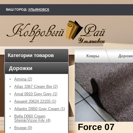
kovry73.ru
ВАШ ГОРОД:
УЛЬЯНОВСК
Категории товаров
Ковры
Дорожк
Дорожки
Armina (2)
Atlas 3367 Cream Bej (2)
Amal 0910 Grey Grey (1)
Aquarel 20624 22155 (1)
Atlantis D950 Gray Cream (1)
Bella D060 Cream
Shirink/Vizon Fdy (4)
Force 07
Brugge (0)