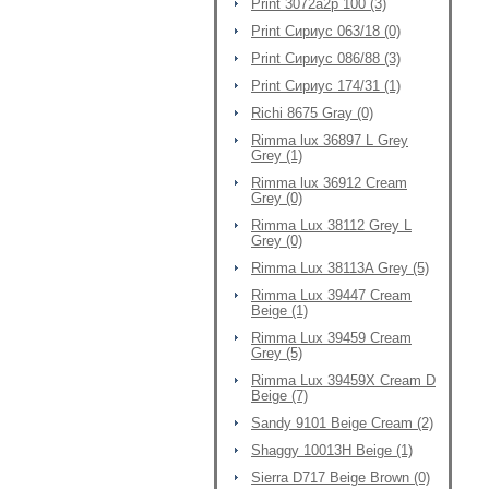
Print 3072a2p 100 (3)
Print Сириус 063/18 (0)
Print Сириус 086/88 (3)
Print Сириус 174/31 (1)
Richi 8675 Gray (0)
Rimma lux 36897 L Grey
Grey (1)
Rimma lux 36912 Cream
Grey (0)
Rimma Lux 38112 Grey L
Grey (0)
Rimma Lux 38113A Grey (5)
Rimma Lux 39447 Cream
Beige (1)
Rimma Lux 39459 Cream
Grey (5)
Rimma Lux 39459X Cream D
Beige (7)
Sandy 9101 Beige Cream (2)
Shaggy 10013H Beige (1)
Sierra D717 Beige Brown (0)