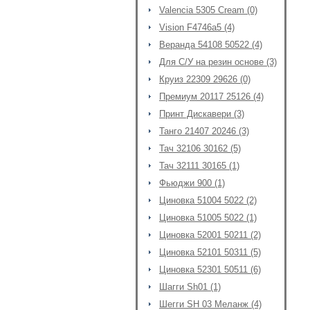
Valencia 5305 Cream (0)
Vision F4746a5 (4)
Веранда 54108 50522 (4)
Для С/У на резин основе (3)
Круиз 22309 29626 (0)
Премиум 20117 25126 (4)
Принт Дискавери (3)
Танго 21407 20246 (3)
Тач 32106 30162 (5)
Тач 32111 30165 (1)
Фьюджи 900 (1)
Циновка 51004 5022 (2)
Циновка 51005 5022 (1)
Циновка 52001 50211 (2)
Циновка 52101 50311 (5)
Циновка 52301 50511 (6)
Шагги Sh01 (1)
Шегги SH 03 Меланж (4)