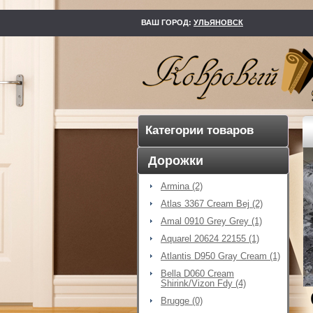
kovry73.ru
ВАШ ГОРОД:
УЛЬЯНОВСК
Категории товаров
Дорожки
Armina (2)
Atlas 3367 Cream Bej (2)
Amal 0910 Grey Grey (1)
Aquarel 20624 22155 (1)
Atlantis D950 Gray Cream (1)
Bella D060 Cream
Shirink/Vizon Fdy (4)
Brugge (0)