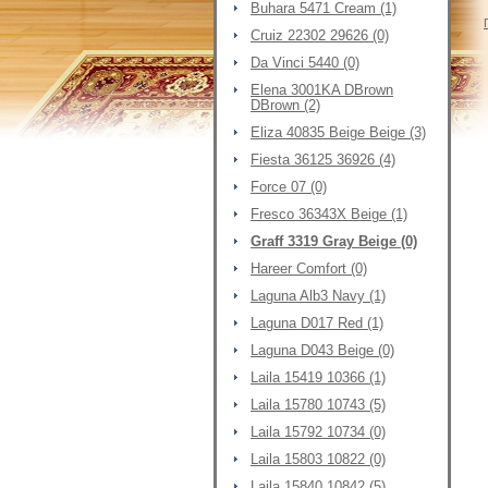
Buhara 5471 Cream (1)
Cruiz 22302 29626 (0)
Da Vinci 5440 (0)
Elena 3001KA DBrown
DBrown (2)
Eliza 40835 Beige Beige (3)
Fiesta 36125 36926 (4)
Force 07 (0)
Fresco 36343X Beige (1)
Graff 3319 Gray Beige (0)
Hareer Comfort (0)
Laguna Alb3 Navy (1)
Laguna D017 Red (1)
Laguna D043 Beige (0)
Laila 15419 10366 (1)
Laila 15780 10743 (5)
Laila 15792 10734 (0)
Laila 15803 10822 (0)
Laila 15840 10842 (5)