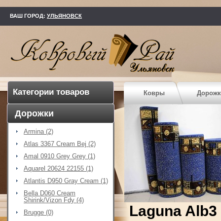
kovry73.ru
ВАШ ГОРОД:
УЛЬЯНОВСК
Категории товаров
Ковры
Дорожк
Дорожки
Armina (2)
Atlas 3367 Cream Bej (2)
Amal 0910 Grey Grey (1)
Aquarel 20624 22155 (1)
Atlantis D950 Gray Cream (1)
Bella D060 Cream
Shirink/Vizon Fdy (4)
Laguna Alb3
Brugge (0)