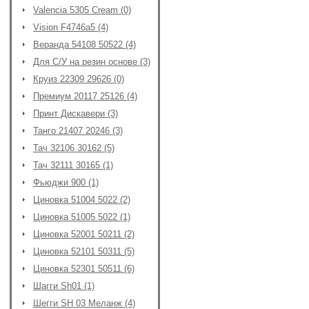
Valencia 5305 Cream (0)
Vision F4746a5 (4)
Веранда 54108 50522 (4)
Для С/У на резин основе (3)
Круиз 22309 29626 (0)
Премиум 20117 25126 (4)
Принт Дискавери (3)
Танго 21407 20246 (3)
Тач 32106 30162 (5)
Тач 32111 30165 (1)
Фьюджи 900 (1)
Циновка 51004 5022 (2)
Циновка 51005 5022 (1)
Циновка 52001 50211 (2)
Циновка 52101 50311 (5)
Циновка 52301 50511 (6)
Шагги Sh01 (1)
Шегги SH 03 Меланж (4)