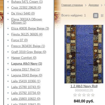
Buhara 5471 Cream (1)
Главная страница
Дорожки
Cruiz 22302 29626 (0)
Da Vinci 5440 (0)
Всего найдено: 1
Elena 3001KA DBrown
DBrown (2)
Eliza 40835 Beige Beige (3)
Fiesta 36125 36926 (4)
Force 07 (0)
Fresco 36343X Beige (1)
Graff 3319 Gray Beige (0)
Hareer Comfort (0)
Laguna Alb3 Navy (1)
Laguna D017 Red (1)
Laguna D043 Beige (0)
Laila 15419 10366 (1)
1.2 Alb3 Navy Roll
Laila 15780 10743 (5)
00000002135
Laila 15792 10734 (0)
Laila 15803 10822 (0)
840,00 руб.
Laila 15840 10842 (5)