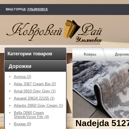
kovry73.ru
ВАШ ГОРОД:
УЛЬЯНОВСК
Категории товаров
Ковры
Дорожк
Дорожки
Armina (2)
Atlas 3367 Cream Bej (2)
Amal 0910 Grey Grey (1)
Aquarel 20624 22155 (1)
Atlantis D950 Gray Cream (1)
Bella D060 Cream
Shirink/Vizon Fdy (4)
Nadejda 512
Brugge (0)