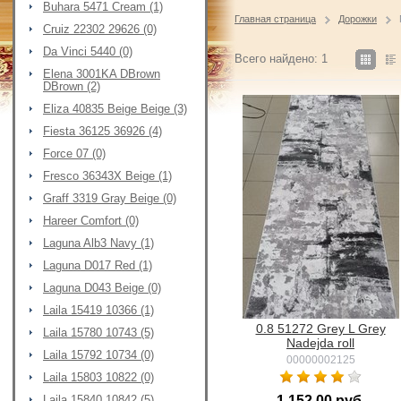
Buhara 5471 Cream (1)
Главная страница
Дорожки
Cruiz 22302 29626 (0)
Da Vinci 5440 (0)
Всего найдено: 1
Elena 3001KA DBrown
DBrown (2)
Eliza 40835 Beige Beige (3)
Fiesta 36125 36926 (4)
Force 07 (0)
Fresco 36343X Beige (1)
Graff 3319 Gray Beige (0)
Hareer Comfort (0)
Laguna Alb3 Navy (1)
Laguna D017 Red (1)
Laguna D043 Beige (0)
Laila 15419 10366 (1)
0.8 51272 Grey L Grey
Laila 15780 10743 (5)
Nadejda roll
Laila 15792 10734 (0)
00000002125
Laila 15803 10822 (0)
Laila 15840 10842 (5)
1 152,00 руб.