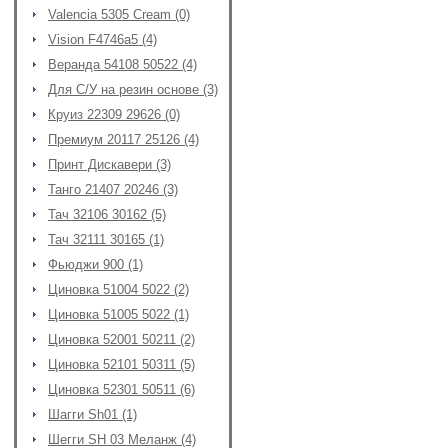
Valencia 5305 Cream (0)
Vision F4746a5 (4)
Веранда 54108 50522 (4)
Для С/У на резин основе (3)
Круиз 22309 29626 (0)
Премиум 20117 25126 (4)
Принт Дискавери (3)
Танго 21407 20246 (3)
Тач 32106 30162 (5)
Тач 32111 30165 (1)
Фьюджи 900 (1)
Циновка 51004 5022 (2)
Циновка 51005 5022 (1)
Циновка 52001 50211 (2)
Циновка 52101 50311 (5)
Циновка 52301 50511 (6)
Шагги Sh01 (1)
Шегги SH 03 Меланж (4)