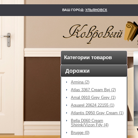
kovry73.ru
ВАШ ГОРОД:
УЛЬЯНОВСК
Категории товаров
Дорожки
Armina (2)
Atlas 3367 Cream Bej (2)
Amal 0910 Grey Grey (1)
Aquarel 20624 22155 (1)
Atlantis D950 Gray Cream (1)
Bella D060 Cream
Shirink/Vizon Fdy (4)
Brugge (0)