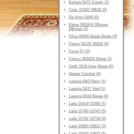
Buhara 5471 Cream (1)
Cruiz 22302 29626 (0)
Da Vinci 5440 (0)
Elena 3001KA DBrown
DBrown (2)
Eliza 40835 Beige Beige (3)
Fiesta 36125 36926 (4)
Force 07 (0)
Fresco 36343X Beige (1)
Graff 3319 Gray Beige (0)
Hareer Comfort (0)
Laguna Alb3 Navy (1)
Laguna D017 Red (1)
Laguna D043 Beige (0)
Laila 15419 10366 (1)
Laila 15780 10743 (5)
Laila 15792 10734 (0)
Laila 15803 10822 (0)
Laila 15840 10842 (5)