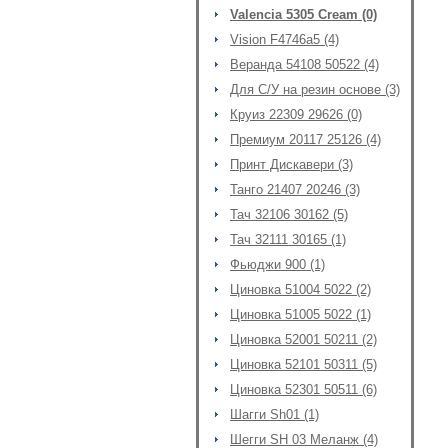
Valencia 5305 Cream (0)
Vision F4746a5 (4)
Веранда 54108 50522 (4)
Для С/У на резин основе (3)
Круиз 22309 29626 (0)
Премиум 20117 25126 (4)
Принт Дискавери (3)
Танго 21407 20246 (3)
Тач 32106 30162 (5)
Тач 32111 30165 (1)
Фьюджи 900 (1)
Циновка 51004 5022 (2)
Циновка 51005 5022 (1)
Циновка 52001 50211 (2)
Циновка 52101 50311 (5)
Циновка 52301 50511 (6)
Шагги Sh01 (1)
Шегги SH 03 Меланж (4)