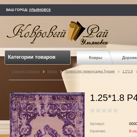
kovry73.ru
ВАШ ГОРОД:
УЛЬЯНОВСК
Категории товаров
Ковры
Дорожк
Главная страница
Ковры
Полиэстер термоусадка Турция
1.2*1.8
1.25*1.8 P4
Артикул:
000
Наличие:
В на