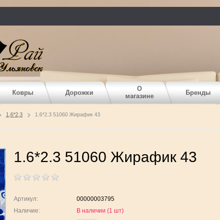
О
Ковры
Дорожки
Бренды
магазине
1,6*2,3
1.6*2.3 51060 Жирафик 43
1.6*2.3 51060 Жирафик 43
Артикул:
00000003795
Наличие:
В наличии (1
шт
)