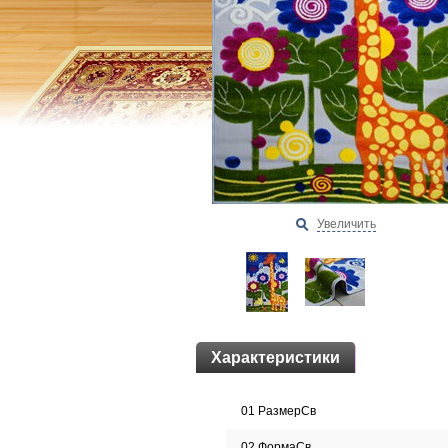
Увеличить
Характеристики
01 РазмерСв
02 ФормаСв