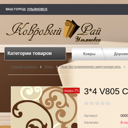
kovry73.ru
ВАШ ГОРОД:
УЛЬЯНОВСК
Категории товаров
Ковры
Дорожк
Главная страница
Ковры
Heat-Set полипропилен закрученная нить
3*4 V805 C
скидка 3%
Артикул:
000
Наличие:
В на